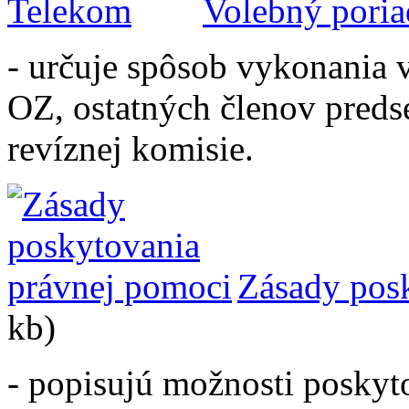
Volebný pori
- určuje spôsob vykonania 
OZ, ostatných členov preds
revíznej komisie.
Zásady pos
kb)
- popisujú možnosti poskyt