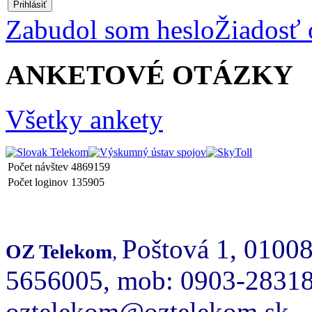
Prihlásiť
Zabudol som heslo
Žiadosť 
ANKETOVÉ OTÁZKY
Všetky ankety
Počet návštev
4869159
Počet loginov
135905
Poštová 1, 01008
OZ Telekom
,
5656005, mob: 0903-283186
oztelekom@oztelekom.sk