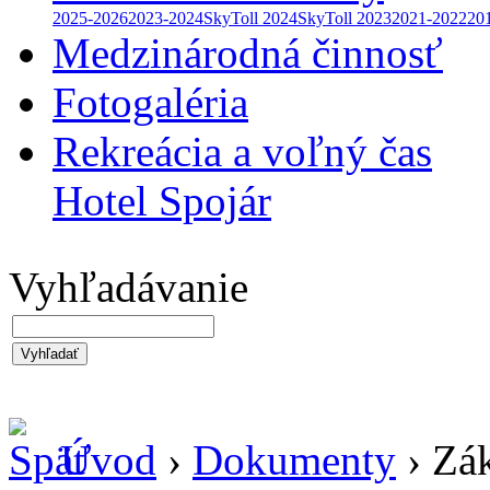
2025-2026
2023-2024
SkyToll 2024
SkyToll 2023
2021-2022
20
Medzinárodná činnosť
Fotogaléria
Rekreácia a voľný čas
Hotel Spojár
Vyhľadávanie
Vyhľadať
Úvod
›
Dokumenty
› Zá