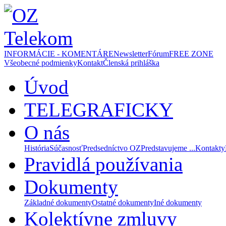
INFORMÁCIE - KOMENTÁRE
Newsletter
Fórum
FREE ZONE
Všeobecné podmienky
Kontakt
Členská prihláška
Úvod
TELEGRAFICKY
O nás
História
Súčasnosť
Predsedníctvo OZ
Predstavujeme ...
Kontakty
Pravidlá používania
Dokumenty
Základné dokumenty
Ostatné dokumenty
Iné dokumenty
Kolektívne zmluvy