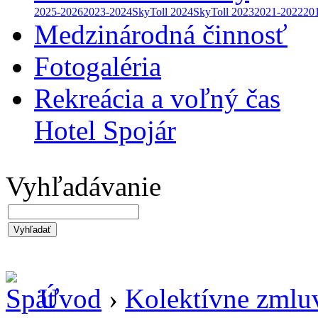
2025-2026
2023-2024
SkyToll 2024
SkyToll 2023
2021-2022
20
Medzinárodná činnosť
Fotogaléria
Rekreácia a voľný čas
Hotel Spojár
Vyhľadávanie
Vyhľadať
Úvod
›
Kolektívne zmlu