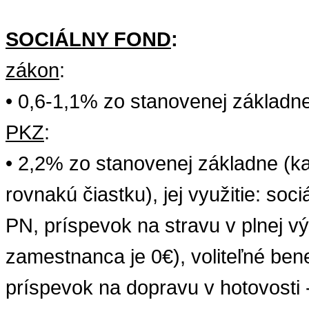
SOCIÁLNY
FOND
:
zákon
:
• 0,6-1,1%
zo
stanovenej
základn
PKZ
:
• 2,2%
zo
stanovenej
základne
(
k
rovnakú
čiastku
),
jej
využitie
:
soci
PN
,
príspevok
na
stravu
v plnej vý
zamestnanca
je 0€),
voliteľné
bene
príspevok
na
dopravu
v
hotovosti