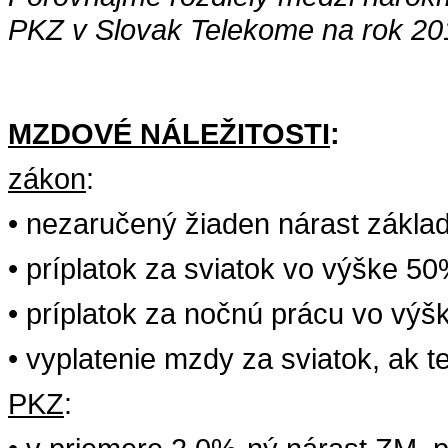
PKZ v Slovak Telekome na rok 20
MZDOVÉ
NÁLEŽITOSTI
:
zákon
:
•
nezaručený
žiaden
nárast
zákla
•
príplatok
za
sviatok
vo
výške
50
•
príplatok
za
nočnú
prácu
vo
výš
•
vyplatenie
mzdy
za
sviatok
,
ak
t
PKZ
: