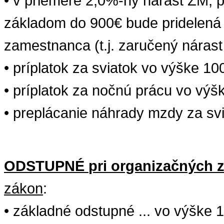
• v
priemere
2,0%-ný
nárast
ZM
, 
základom do 900€ bude pridelená 
zamestnanca (t.j. zaručený nárast 
•
príplatok
za
sviatok
vo
výške
10
•
príplatok
za
nočnú
prácu
vo
výš
•
preplácanie
náhrady
mzdy
za
sv
ODSTUPNÉ
pri
organizačných
zákon
:
•
základné
odstupné
... vo
výške
1