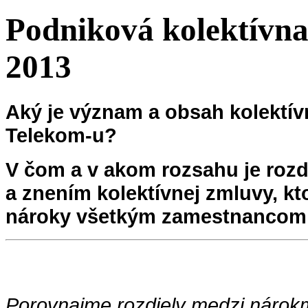
Podniková kolektívna 
2013
Aký
je
význam
a
obsah
kolektív
Telekom-u
?
V
čom
a v
akom
rozsahu
je
rozd
a
znením
kolektívnej
zmluvy
,
kt
nároky
všetkým
zamestnancom
Porovnajme rozdiely medzi nárok