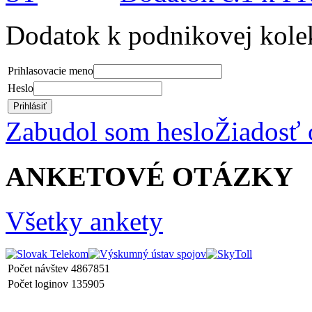
Dodatok k podnikovej kole
Prihlasovacie meno
Heslo
Prihlásiť
Zabudol som heslo
Žiadosť 
ANKETOVÉ OTÁZKY
Všetky ankety
Počet návštev
4867851
Počet loginov
135905