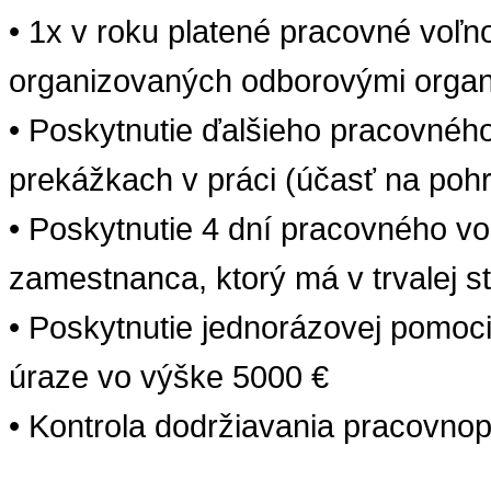
• 1x v roku platené pracovné voľ
organizovaných odborovými organ
• Poskytnutie ďalšieho pracovnéh
prekážkach v práci (účasť
na
pohr
• Poskytnutie 4 dní pracovného v
zamestnanca
,
ktorý
má
v trvalej s
• Poskytnutie jednorázovej pomoc
úraze
vo
výške
5000 €
• Kontrola dodržiavania pracovno