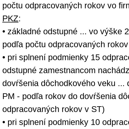
počtu odpracovaných rokov vo fir
PKZ
:
•
základné
odstupné
... vo
výške
2
podľa počtu odpracovaných rokov 
•
pri splnení podmienky 15 odprac
odstupné zamestnancom
nachádz
dovŕšenia
dôchodkového
veku
...
PM - podľa rokov do dovŕšenia d
odpracovaných rokov v ST)
• pri splnení podmienky 10 odprac