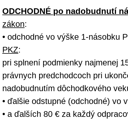
ODCHODNÉ
po
nadobudnutí
n
zákon
:
•
odchodné
vo
výške
1-násobku
P
PKZ
:
pri
splnení
podmienky
najmenej
1
právnych
predchodcoch pri ukonč
nadobudnutím dôchodkového ve
•
ďalšie
odstupné (odchodné)
vo
v
• a
ďalších
80 €
za
každý
odpraco