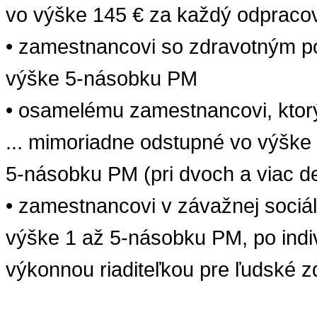
vo výške 145 € za každý odpraco
•
zamestnancovi
so
zdravotným
p
výške
5
-násobku
PM
•
osamelému
zamestnancovi
,
ktor
...
mimoriadne
odstupné
vo
výške
5
-násobku
PM (pri dvoch a viac d
• zamestnancovi
v závažnej sociáln
výške
1 až 5
-násobku
PM, po indi
výkonnou riaditeľkou pre ľudské z