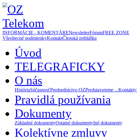
INFORMÁCIE - KOMENTÁRE
Newsletter
Fórum
FREE ZONE
Všeobecné podmienky
Kontakt
Členská prihláška
Úvod
TELEGRAFICKY
O nás
História
Súčasnosť
Predsedníctvo OZ
Predstavujeme ...
Kontakty
Pravidlá používania
Dokumenty
Základné dokumenty
Ostatné dokumenty
Iné dokumenty
Kolektívne zmluvy