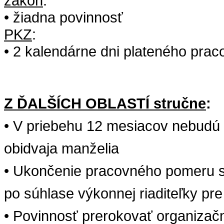
zákon
:
•
žiadna
povinnos
ť
PKZ
:
• 2 kalendárne dni plateného prac
Z ĎALŠÍCH OBLASTÍ stručne
:
• V priebehu 12 mesiacov nebudú
obidvaja manželia
• Ukončenie pracovného pomeru
po
súhlase výkonnej riaditeľky pre
• Povinnosť prerokovať organiza