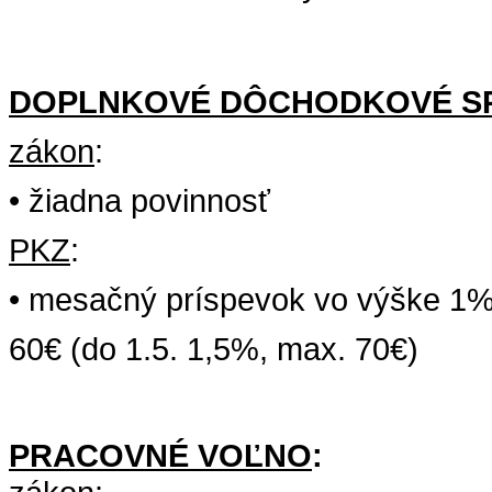
DOPLNKOVÉ
DÔCHODKOVÉ
S
zákon
:
•
žiadna
povinnos
ť
PKZ
:
• mesačný príspevok vo výške 1
60€ (do 1.5. 1,5%, max. 70€)
PRACOVNÉ VOĽNO
: