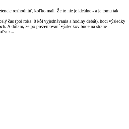
cie rozhodnúť, koľko mali. Že to nie je ideálne - a je tomu tak
elý čas (pol roka, 8 kôl vyjednávania a hodiny debát), hoci výsledky
okoch. A dúfam, že po prezentovaní výsledkov bude na strane
oľvek...