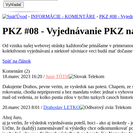
Vyhľadať
Úvod
›
INFORMÁCIE - KOMENTÁRE
›
PKZ #08 - Vyjedn
PKZ #08 - Vyjednávanie PKZ na 
Od vzniku našej webovej stránky každoročne prinášame v primerano
kolektívnom vyjednávaní a niektoré súvisiace veci budú mať dočasne k
Späť na článok
Komentáre
(2)
18.marec 2023 16:20
/
Juraj TÓTH
Dakujeme Drahos, pevne verim, ze vysledok nas potesi. Chapem, ze si
rokovania, chodia nepripraveni a bez mandatu vobec jednat s vyhovor
mail od vedenia, ze kolko pustia zilou v tychto tazkych casoch historic
20.marec 2023 8:01
/
Drahoslav LETKO
Ahoj Juro,
aj ja verím, že výsledok vyjednávania poteší, hoci - ako aj inokedy
Určite, že (každý) zamestnávateľ si výsledky chce odkomunikovať po 