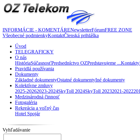
INFORMÁCIE - KOMENTÁRE
Newsletter
Fórum
FREE ZONE
Všeobecné podmienky
Kontakt
Členská prihláška
Úvod
TELEGRAFICKY
O nás
História
Súčasnosť
Predsedníctvo OZ
Predstavujeme ...
Kontakty
Pravidlá používania
Dokumenty
Základné dokumenty
Ostatné dokumenty
Iné dokumenty
Kolektívne zmluvy
2025-2026
2023-2024
SkyToll 2024
SkyToll 2023
2021-2022
20
Medzinárodná činnosť
Fotogaléria
Rekreácia a voľný čas
Hotel Spojár
Vyhľadávanie