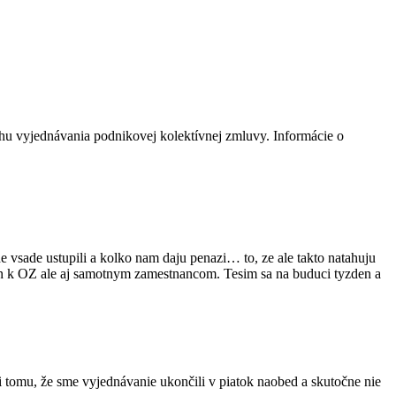
u vyjednávania podnikovej kolektívnej zmluvy. Informácie o
 vsade ustupili a kolko nam daju penazi… to, ze ale takto natahuju
len k OZ ale aj samotnym zamestnancom. Tesim sa na buduci tyzden a
i tomu, že sme vyjednávanie ukončili v piatok naobed a skutočne nie