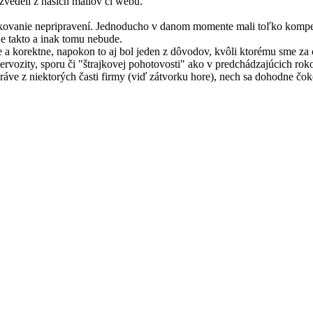
zvedeli z našich mailov či webu.
kovanie nepripravení. Jednoducho v danom momente mali toľko kompeten
je takto a inak tomu nebude.
a korektne, napokon to aj bol jeden z dôvodov, kvôli ktorému sme za c
 nervozity, sporu či "štrajkovej pohotovosti" ako v predchádzajúcich r
ráve z niektorých časti firmy (viď zátvorku hore), nech sa dohodne čok