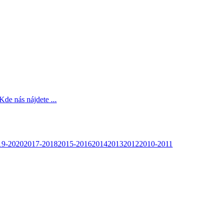
Kde nás nájdete ...
19-2020
2017-2018
2015-2016
2014
2013
2012
2010-2011