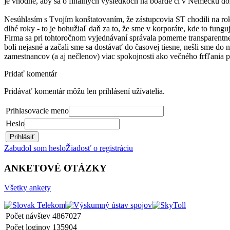
je vhodné, aby sa o finálnych výsledkoch na boarde či v Nemecku do
Nesúhlasím s Tvojím konštatovaním, že zástupcovia ST chodili na ro
dlhé roky - to je bohužiaľ daň za to, že sme v korporáte, kde to fungu
Firma sa pri tohtoročnom vyjednávaní správala pomerne transparentne 
boli nejasné a začali sme sa dostávať do časovej tiesne, nešli sme do
zamestnancov (a aj nečlenov) viac spokojnosti ako večného frfľania p
Pridať komentár
Pridávať komentár môžu len prihlásení užívatelia.
Prihlasovacie meno
Heslo
Prihlásiť
Zabudol som heslo
Žiadosť o registráciu
ANKETOVÉ OTÁZKY
Všetky ankety
Počet návštev
4867027
Počet loginov
135904