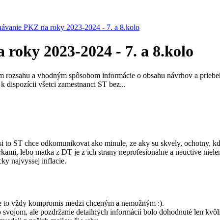
ávanie PKZ na roky 2023-2024 - 7. a 8.kolo
roky 2023-2024 - 7. a 8.kolo
m rozsahu a vhodným spôsobom informácie o obsahu návrhov a priebeh
 dispozícii všetci zamestnanci ST bez...
 to ST chce odkomunikovat ako minule, ze aky su skvely, ochotny, kde
kami, lebo matka z DT je z ich strany neprofesionalne a neuctive nie
ky najvyssej inflacie.
 - je to vždy kompromis medzi chceným a nemožným :).
svojom, ale pozdržanie detailných informácií bolo dohodnuté len kvôl