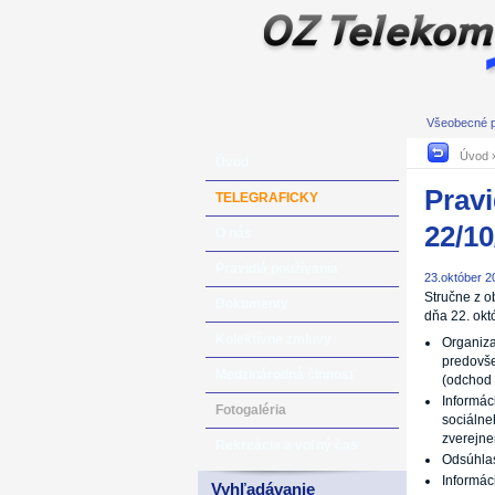
Všeobecné 
Úvod
Úvod
Pravi
TELEGRAFICKY
22/10
O nás
Pravidlá používania
23.október 2
Stručne z o
Dokumenty
dňa 22. okt
Kolektívne zmluvy
Organiza
predovše
Medzinárodná činnosť
(odchod 
Informác
Fotogaléria
sociálne
zverejne
Rekreácia a voľný čas
Odsúhlas
Informác
Vyhľadávanie