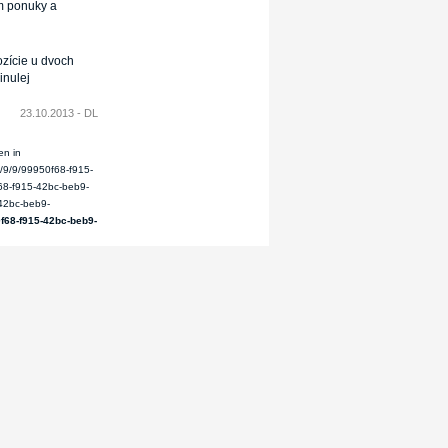
om ponuky a
ozície u dvoch
inulej
23.10.2013 - DL
en in
/9/9/99950f68-f915-
68-f915-42bc-beb9-
42bc-beb9-
0f68-f915-42bc-beb9-