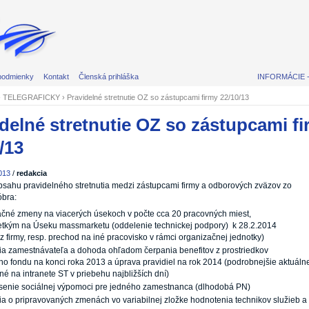
podmienky
Kontakt
Členská prihláška
INFORMÁCIE 
›
TELEGRAFICKY
› Pravidelné stretnutie OZ so zástupcami firmy 22/10/13
delné stretnutie OZ so zástupcami f
/13
013
/
redakcia
bsahu pravidelného stretnutia medzi zástupcami firmy a odborových zväzov zo
óbra:
čné zmeny na viacerých úsekoch v počte cca 20 pracovných miest,
tkým na Úseku massmarketu (oddelenie technickej podpory) k 28.2.2014
z firmy, resp. prechod na iné pracovisko v rámci organizačnej jednotky)
ia zamestnávateľa a dohoda ohľadom čerpania benefitov z prostriedkov
ho fondu na konci roka 2013 a úprava pravidiel na rok 2014 (podrobnejšie aktuáln
né na intranete ST v priebehu najbližších dní)
enie sociálnej výpomoci pre jedného zamestnanca (dlhodobá PN)
ia o pripravovaných zmenách vo variabilnej zložke hodnotenia technikov služieb a i