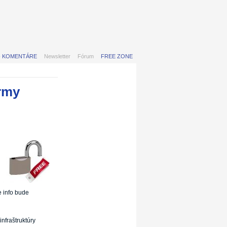
- KOMENTÁRE
Newsletter
Fórum
FREE ZONE
irmy
e info bude
nfraštruktúry