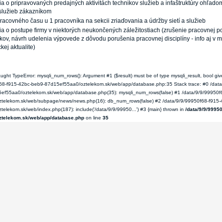
ia o pripravovaných predajných aktivitách technikov služieb a infaštruktúry ohľad
služieb zákazníkom
acovného času u 1 pracovníka na sekcii zriaďovania a údržby sietí a služieb
ia o postupe firmy v niektorých neukončených záležitostiach (zrušenie pracovnej p
kov, návrh udelenia výpovede z dôvodu porušenia pracovnej disciplíny - info aj v m
ckej aktualite)
ught TypeError: mysqli_num_rows(): Argument #1 ($result) must be of type mysqli_result, bool giv
f68-f915-42bc-beb9-87d15ef55aa0/oztelekom.sk/web/app/database.php:35 Stack trace: #0 /data
ef55aa0/oztelekom.sk/web/app/database.php(35): mysqli_num_rows(false) #1 /data/9/9/99950f
telekom.sk/web/subpage/news/news.php(16): db_num_rows(false) #2 /data/9/9/99950f68-f915-
elekom.sk/web/index.php(187): include('/data/9/9/99950...') #3 {main} thrown in
/data/9/9/9995
ztelekom.sk/web/app/database.php
on line
35