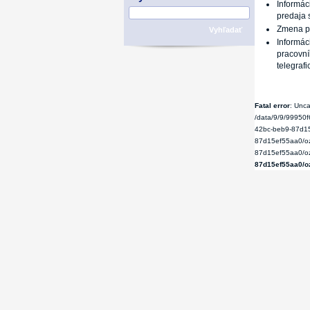
Informác
predaja 
Zmena pr
Vyhľadať
Informác
pracovní
telegrafi
Fatal error
: Unca
/data/9/9/99950
42bc-beb9-87d15
87d15ef55aa0/oz
87d15ef55aa0/ozt
87d15ef55aa0/o