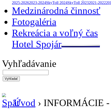
2025-2026
2023-2024
SkyToll 2024
SkyToll 2023
2021-2022
20
Medzinárodná činnosť
Fotogaléria
Rekreácia a voľný čas
Hotel Spojár
Vyhľadávanie
Vyhľadať
Úvod
› INFORMÁCIE 