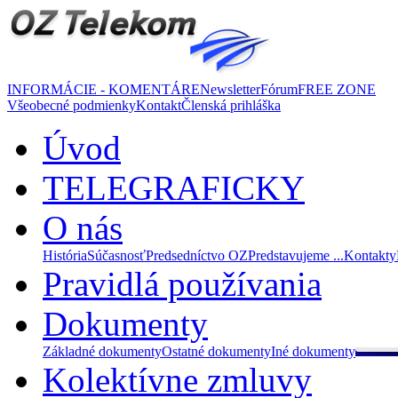
INFORMÁCIE - KOMENTÁRE
Newsletter
Fórum
FREE ZONE
Všeobecné podmienky
Kontakt
Členská prihláška
Úvod
TELEGRAFICKY
O nás
História
Súčasnosť
Predsedníctvo OZ
Predstavujeme ...
Kontakty
Pravidlá používania
Dokumenty
Základné dokumenty
Ostatné dokumenty
Iné dokumenty
Kolektívne zmluvy