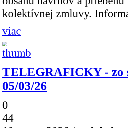
obsahu návrhov a priebehu
kolektívnej zmluvy. Informá
viac
TELEGRAFICKY - zo st
05/03/26
0
44