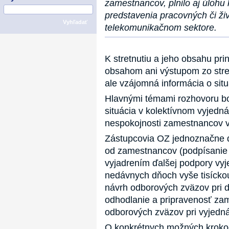
zamestnancov, plnilo aj úloh
predstavenia pracovných či ži
Vyhľadať
telekomunikačnom sektore.
K stretnutiu a jeho obsahu pr
obsahom ani výstupom zo stret
ale vzájomná informácia o sit
Hlavnými témami rozhovoru bol
situácia v kolektívnom vyjedn
nespokojnosti zamestnancov 
Zástupcovia OZ jednoznačne d
od zamestnancov (podpísanie 
vyjadrením ďalšej podpory vy
nedávnych dňoch vyše tisícko
návrh odborových zväzov pri d
odhodlanie a pripravenosť za
odborových zväzov pri vyjedn
O konkrétnych možných krokoc