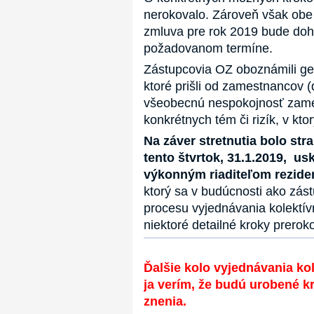
nerokovalo. Zároveň však obe s
zmluva pre rok 2019 bude doh
požadovanom termíne.
Zástupcovia OZ oboznámili gen
ktoré prišli od zamestnancov 
všeobecnú nespokojnosť zames
konkrétnych tém či rizík, v kt
Na záver stretnutia bolo st
tento štvrtok, 31.1.2019, us
výkonným riaditeľom rezi
ktorý sa v budúcnosti ako zás
procesu vyjednávania kolektív
niektoré detailné kroky prero
Ďalšie kolo vyjednávania ko
ja verím, že budú urobené kr
znenia.