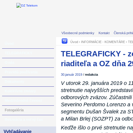
Všeobecné podmienky
Kontakt
Členská prih
Úvod
›
INFORMÁCIE - KOMENTÁRE
› TEL
Úvod
TELEGRAFICKY - zo 
TELEGRAFICKY
riaditeľa a OZ dňa 2
O nás
Pravidlá používania
30.január 2019
/
redakcia
Dokumenty
V utorok 29. januára 2019 o 1
stretnutie najvyšších predstav
Kolektívne zmluvy
odborových zväzov. Zúčastnili 
Medzinárodná činnosť
Severino Perdomo Lorenzo a v
Fotogaléria
segmentu Dušan Švalek za ST
a Milan Brlej (SOZPT) za odbo
Rekreácia a voľný čas
Keďže išlo o prvé stretnutie 
Vyhľadávanie